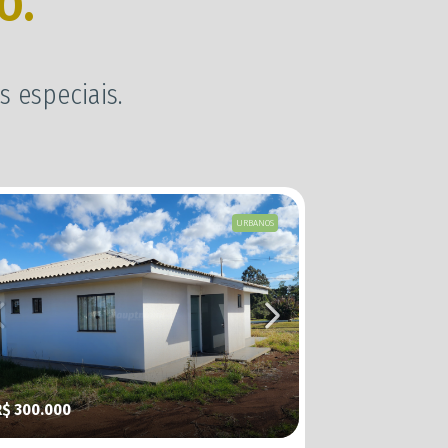
o.
 especiais.
URBANOS
R$ 300.000
R$ 1.250.000