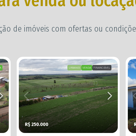
ara venda ou locaçã
ção de imóveis com ofertas ou condições
A
URBANOS
VENDA
FINANCIÁVEL
R$ 250.000