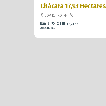
² –
Chácara 17,93 Hectares
BOM RETIRO, PINHÃO
VITÓRIA, ENTRE
3
2
17,93
ha
ÁREA RURAL