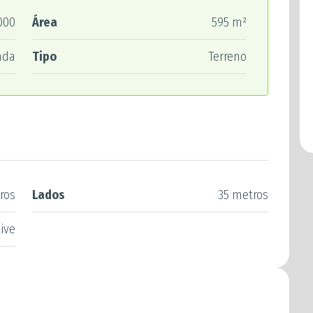
000
Área
595 m²
nda
Tipo
Terreno
ros
Lados
35 metros
live