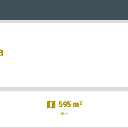
a
595 m²
ÁREA